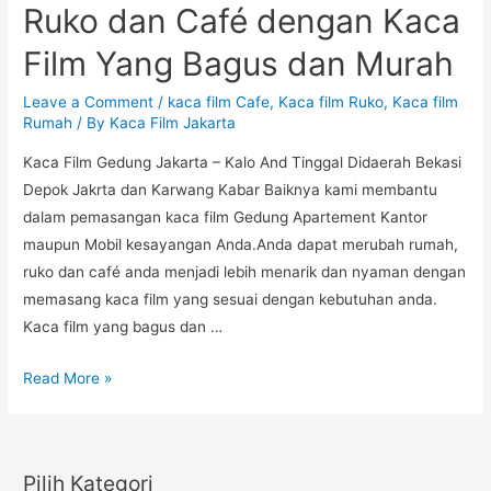
yang
Ruko dan Café dengan Kaca
biasa
Film Yang Bagus dan Murah
pasang
di
Leave a Comment
/
kaca film Cafe
,
Kaca film Ruko
,
Kaca film
Mobil
Rumah
/ By
Kaca Film Jakarta
dan
Kaca Film Gedung Jakarta – Kalo And Tinggal Didaerah Bekasi
Gedung/Rumah
Depok Jakrta dan Karwang Kabar Baiknya kami membantu
dalam pemasangan kaca film Gedung Apartement Kantor
maupun Mobil kesayangan Anda.Anda dapat merubah rumah,
ruko dan café anda menjadi lebih menarik dan nyaman dengan
memasang kaca film yang sesuai dengan kebutuhan anda.
Kaca film yang bagus dan …
Pasang
Read More »
Kaca
Film
Rumah,
Pilih Kategori
Ruko