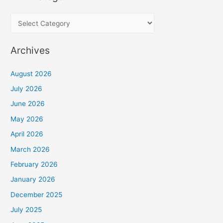
dan
P
Café
i
dengan
l
Kaca
Archives
i
Film
Yang
h
August 2026
Bagus
K
July 2026
dan
a
June 2026
Murah
t
May 2026
e
April 2026
g
March 2026
o
February 2026
r
January 2026
i
December 2025
July 2025