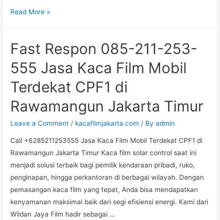
Admin
Read More »
+6285-
211-
Fast Respon 085-211-253-
253-
555
555 Jasa Kaca Film Mobil
Harga
Terdekat CPF1 di
Kaca
Film
Rawamangun Jakarta Timur
Mobil
Dekat
Leave a Comment
/
kacafilmjakarta.com
/ By
admin
Lokasi
Call +6285211253555 Jasa Kaca Film Mobil Terdekat CPF1 di
Anda
Rawamangun Jakarta Timur Kaca film solar control saat ini
CPF1
menjadi solusi terbaik bagi pemilik kendaraan pribadi, ruko,
di
penginapan, hingga perkantoran di berbagai wilayah. Dengan
Jatinegara
pemasangan kaca film yang tepat, Anda bisa mendapatkan
Kaum
kenyamanan maksimal baik dari segi efisiensi energi. Kami dari
Jakarta
Wildan Jaya Film hadir sebagai …
Timur