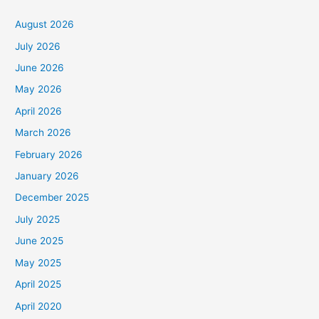
i
Jakarta
Selatan
h
August 2026
K
July 2026
a
June 2026
t
May 2026
e
April 2026
g
March 2026
o
February 2026
r
January 2026
i
December 2025
July 2025
June 2025
May 2025
April 2025
April 2020