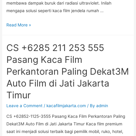
membawa dampak buruk dari radiasi ultraviolet. Inilah
Jakarta
mengapa solusi seperti kaca film jendela rumah …
Timur
0852-
Read More »
1125-
3555,
CS +6285 211 253 555
kaca
Film
Pasang Kaca Film
Jendela
Perkantoran Paling Dekat3M
Rumah
di
Auto Film di Jati Jakarta
Ulujami
Timur
Jakarta
Selatan
Leave a Comment
/
kacafilmjakarta.com
/ By
admin
CS +62852-1125-3555 Pasang Kaca Film Perkantoran Paling
Dekat3M Auto Film di Jati Jakarta Timur Kaca film premium
saat ini menjadi solusi terbaik bagi pemilik mobil, ruko, hotel,