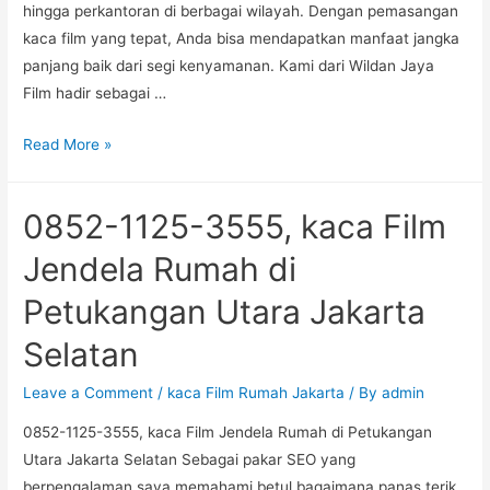
hingga perkantoran di berbagai wilayah. Dengan pemasangan
kaca film yang tepat, Anda bisa mendapatkan manfaat jangka
panjang baik dari segi kenyamanan. Kami dari Wildan Jaya
Film hadir sebagai …
CS
Read More »
+6285
211
0852-1125-3555, kaca Film
253
555
Jendela Rumah di
Pasang
Petukangan Utara Jakarta
Kaca
Film
Selatan
Perkantoran
Paling
Leave a Comment
/
kaca Film Rumah Jakarta
/ By
admin
Dekat3M
0852-1125-3555, kaca Film Jendela Rumah di Petukangan
Auto
Utara Jakarta Selatan Sebagai pakar SEO yang
Film
berpengalaman saya memahami betul bagaimana panas terik