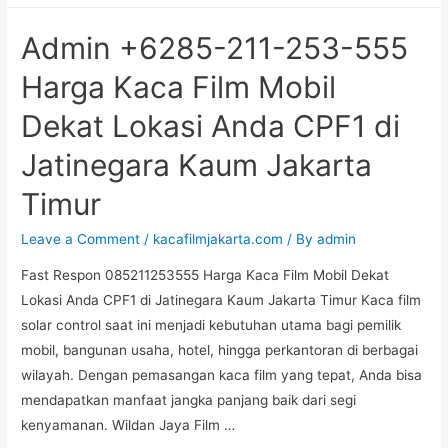
1125
Admin +6285-211-253-555
3555
Jasa
Harga Kaca Film Mobil
Kaca
Dekat Lokasi Anda CPF1 di
Film
Ruko
Jatinegara Kaum Jakarta
Terdekat
Timur
Solar
Gard
Leave a Comment
/
kacafilmjakarta.com
/ By
admin
di
Kayu
Fast Respon 085211253555 Harga Kaca Film Mobil Dekat
Putih
Lokasi Anda CPF1 di Jatinegara Kaum Jakarta Timur Kaca film
Jakarta
solar control saat ini menjadi kebutuhan utama bagi pemilik
Timur
mobil, bangunan usaha, hotel, hingga perkantoran di berbagai
wilayah. Dengan pemasangan kaca film yang tepat, Anda bisa
mendapatkan manfaat jangka panjang baik dari segi
kenyamanan. Wildan Jaya Film …