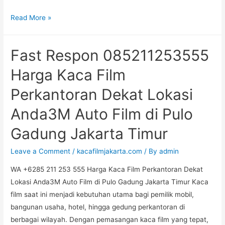
Fast
Read More »
Respon
085-
Fast Respon 085211253555
211-
253-
Harga Kaca Film
555
Perkantoran Dekat Lokasi
Jasa
Kaca
Anda3M Auto Film di Pulo
Film
Gadung Jakarta Timur
Mobil
Terdekat
Leave a Comment
/
kacafilmjakarta.com
/ By
admin
CPF1
di
WA +6285 211 253 555 Harga Kaca Film Perkantoran Dekat
Rawamangun
Lokasi Anda3M Auto Film di Pulo Gadung Jakarta Timur Kaca
Jakarta
film saat ini menjadi kebutuhan utama bagi pemilik mobil,
Timur
bangunan usaha, hotel, hingga gedung perkantoran di
berbagai wilayah. Dengan pemasangan kaca film yang tepat,