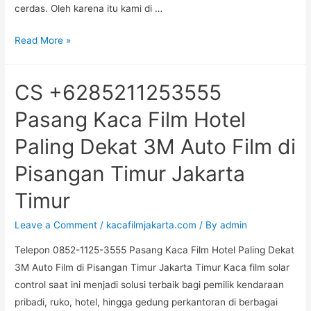
cerdas. Oleh karena itu kami di …
Jakarta
Timur
0852-
Read More »
1125-
3555,
CS +6285211253555
kaca
Film
Pasang Kaca Film Hotel
Jendela
Paling Dekat 3M Auto Film di
Rumah
di
Pisangan Timur Jakarta
Karet
Timur
Kuningan
Jakarta
Leave a Comment
/
kacafilmjakarta.com
/ By
admin
Selatan
Telepon 0852-1125-3555 Pasang Kaca Film Hotel Paling Dekat
3M Auto Film di Pisangan Timur Jakarta Timur Kaca film solar
control saat ini menjadi solusi terbaik bagi pemilik kendaraan
pribadi, ruko, hotel, hingga gedung perkantoran di berbagai