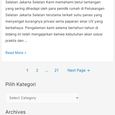
Selatan Jakarta Selatan Kami memahami betul tantangan
yang sering dihadapi oleh para pemilik rumah di Petukangan
Selatan Jakarta Selatan terutama terkait suhu panas yang
menyengat kurangnya privasi serta paparan sinar UV yang
berbahaya. Pengalaman kami selama bertahun-tahun di
bidang ini telah mengajarkan bahwa kebutuhan akan solusi
praktis dan …
0852-
Read More »
1125-
3555,
Posts
1
2
…
21
Next Page
→
kaca
navigation
Film
Pilih Kategori
Jendela
Rumah
P
di
i
Petukangan
l
Selatan
Archives