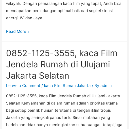
wilayah. Dengan pemasangan kaca film yang tepat, Anda bisa
mendapatkan perlindungan optimal baik dari segi efisiensi
energi. Wildan Jaya …
CS
Read More »
+6285211253555
Pasang
0852-1125-3555, kaca Film
Kaca
Film
Jendela Rumah di Ulujami
Hotel
Jakarta Selatan
Paling
Dekat
Leave a Comment
/
kaca Film Rumah Jakarta
/ By
admin
3M
0852-1125-3555, kaca Film Jendela Rumah di Ulujami Jakarta
Auto
Selatan Kenyamanan di dalam rumah adalah prioritas utama
Film
bagi setiap pemilik hunian terutama di tengah iklim tropis
di
Jakarta yang seringkali panas terik. Sinar matahari yang
Pisangan
berlebihan tidak hanya meningkatkan suhu ruangan tetapi juga
Timur