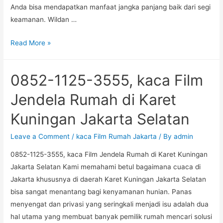
Anda bisa mendapatkan manfaat jangka panjang baik dari segi
keamanan. Wildan …
Fast
Read More »
Respon
085211253555
0852-1125-3555, kaca Film
Harga
Kaca
Jendela Rumah di Karet
Film
Kuningan Jakarta Selatan
Perkantoran
Dekat
Leave a Comment
/
kaca Film Rumah Jakarta
/ By
admin
Lokasi
0852-1125-3555, kaca Film Jendela Rumah di Karet Kuningan
Anda3M
Jakarta Selatan Kami memahami betul bagaimana cuaca di
Auto
Jakarta khususnya di daerah Karet Kuningan Jakarta Selatan
Film
bisa sangat menantang bagi kenyamanan hunian. Panas
di
menyengat dan privasi yang seringkali menjadi isu adalah dua
Pulo
hal utama yang membuat banyak pemilik rumah mencari solusi
Gadung