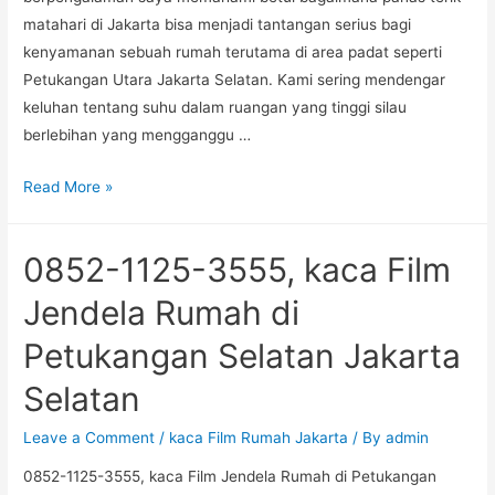
di
matahari di Jakarta bisa menjadi tantangan serius bagi
Jati
kenyamanan sebuah rumah terutama di area padat seperti
Jakarta
Petukangan Utara Jakarta Selatan. Kami sering mendengar
Timur
keluhan tentang suhu dalam ruangan yang tinggi silau
berlebihan yang mengganggu …
0852-
Read More »
1125-
3555,
0852-1125-3555, kaca Film
kaca
Film
Jendela Rumah di
Jendela
Petukangan Selatan Jakarta
Rumah
di
Selatan
Petukangan
Utara
Leave a Comment
/
kaca Film Rumah Jakarta
/ By
admin
Jakarta
0852-1125-3555, kaca Film Jendela Rumah di Petukangan
Selatan