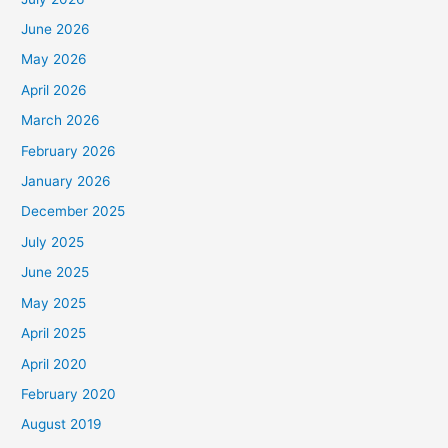
Kemanggisan
a
June 2026
Jakarta
t
May 2026
Barat
e
April 2026
g
March 2026
o
February 2026
r
January 2026
i
December 2025
July 2025
June 2025
May 2025
April 2025
April 2020
February 2020
August 2019