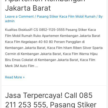
Stiker
Jakarta Barat
Kaca
Film
Leave a Comment
/
Pasang Stiker Kaca Film Mobil Rumah
/ By
Mobil
admin
Rumah
Kualitas Eksklusif! CS 0852-1125-3555 Pasang Stiker Kaca
Ruko
Film Mobil Rumah Ruko Apartemen Kembangan Jakarta Barat
Apartemen
Kaca Film Kegelapan 40 60 80 Persen Panggilan di
Joglo
Kembangan Jakarta Barat, Kaca Film hitam Riben Silver Sparta
Jakarta
Cermin di Kembangan Jakarta Barat, Kaca Film Warna Hijau
Barat
Biru Emas Cokelat di Kembangan Jakarta Barat, Kaca Film
Merk 3M Auto Film …
Spesial!
Read More »
Hub.
0852
Jasa Terpercaya! Call 085
1125
3555,
211 253 555, Pasang Stiker
Pasang