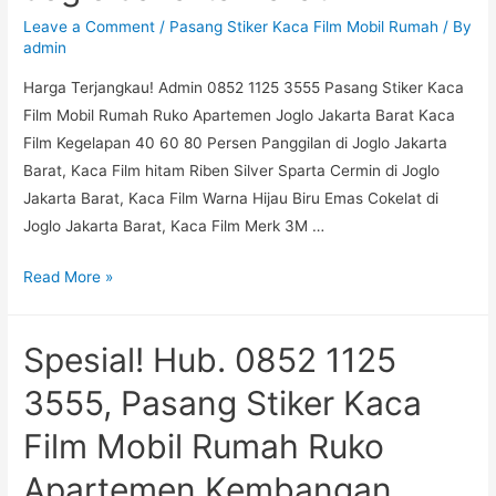
Mobil
Leave a Comment
/
Pasang Stiker Kaca Film Mobil Rumah
/ By
Rumah
admin
Ruko
Harga Terjangkau! Admin 0852 1125 3555 Pasang Stiker Kaca
Apartemen
Film Mobil Rumah Ruko Apartemen Joglo Jakarta Barat Kaca
Kembangan
Film Kegelapan 40 60 80 Persen Panggilan di Joglo Jakarta
Selatan
Barat, Kaca Film hitam Riben Silver Sparta Cermin di Joglo
Jakarta
Jakarta Barat, Kaca Film Warna Hijau Biru Emas Cokelat di
Barat
Joglo Jakarta Barat, Kaca Film Merk 3M …
Kualitas
Read More »
Eksklusif!
Admin
Spesial! Hub. 0852 1125
085-
211-
3555, Pasang Stiker Kaca
253-
Film Mobil Rumah Ruko
555,
Pasang
Apartemen Kembangan