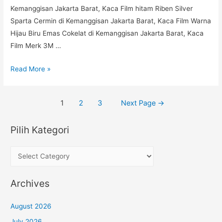
Kemanggisan Jakarta Barat, Kaca Film hitam Riben Silver
Barat
Sparta Cermin di Kemanggisan Jakarta Barat, Kaca Film Warna
Hijau Biru Emas Cokelat di Kemanggisan Jakarta Barat, Kaca
Film Merk 3M …
Eksklusif!
Read More »
Hub.
+62852
Posts
1
2
3
Next Page
→
1125
navigation
3555,
Pilih Kategori
Pasang
Stiker
P
Kaca
i
Film
l
Mobil
Archives
i
Rumah
Ruko
h
August 2026
Apartemen
K
July 2026