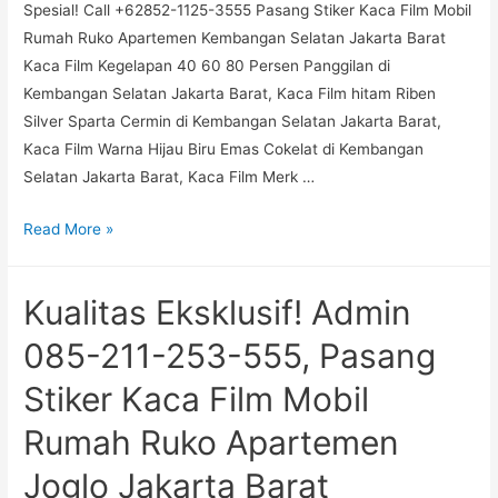
Spesial! Call +62852-1125-3555 Pasang Stiker Kaca Film Mobil
Ruko
Rumah Ruko Apartemen Kembangan Selatan Jakarta Barat
Apartemen
Kaca Film Kegelapan 40 60 80 Persen Panggilan di
Kembangan
Kembangan Selatan Jakarta Barat, Kaca Film hitam Riben
Utara
Silver Sparta Cermin di Kembangan Selatan Jakarta Barat,
Jakarta
Kaca Film Warna Hijau Biru Emas Cokelat di Kembangan
Barat
Selatan Jakarta Barat, Kaca Film Merk …
Bergaransi!
Read More »
Call
085
Kualitas Eksklusif! Admin
211
253
085-211-253-555, Pasang
555,
Stiker Kaca Film Mobil
Pasang
Stiker
Rumah Ruko Apartemen
Kaca
Joglo Jakarta Barat
Film