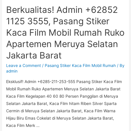
+6285-
Berkualitas! Admin +62852
211-
253-
1125 3555, Pasang Stiker
555,
Kaca Film Mobil Rumah Ruko
Pasang
Stiker
Apartemen Meruya Selatan
Kaca
Jakarta Barat
Film
Mobil
Leave a Comment
/
Pasang Stiker Kaca Film Mobil Rumah
/ By
Rumah
admin
Ruko
Eksklusif! Admin +6285-211-253-555 Pasang Stiker Kaca Film
Apartemen
Mobil Rumah Ruko Apartemen Meruya Selatan Jakarta Barat
Meruya
Kaca Film Kegelapan 40 60 80 Persen Panggilan di Meruya
Utara
Selatan Jakarta Barat, Kaca Film hitam Riben Silver Sparta
Jakarta
Cermin di Meruya Selatan Jakarta Barat, Kaca Film Warna
Barat
Hijau Biru Emas Cokelat di Meruya Selatan Jakarta Barat,
Kaca Film Merk …