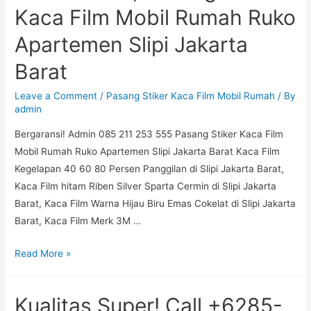
Kaca Film Mobil Rumah Ruko
Stiker
Kaca
Apartemen Slipi Jakarta
Film
Barat
Mobil
Rumah
Leave a Comment
/
Pasang Stiker Kaca Film Mobil Rumah
/ By
Ruko
admin
Apartemen
Bergaransi! Admin 085 211 253 555 Pasang Stiker Kaca Film
Kembangan
Mobil Rumah Ruko Apartemen Slipi Jakarta Barat Kaca Film
Jakarta
Kegelapan 40 60 80 Persen Panggilan di Slipi Jakarta Barat,
Barat
Kaca Film hitam Riben Silver Sparta Cermin di Slipi Jakarta
Barat, Kaca Film Warna Hijau Biru Emas Cokelat di Slipi Jakarta
Barat, Kaca Film Merk 3M …
Jasa
Read More »
Terpercaya!
Call
Kualitas Super! Call +6285-
085