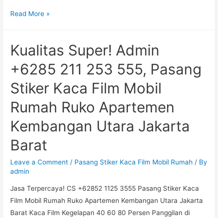
Berkualitas!
Read More »
Admin
+62852
Kualitas Super! Admin
1125
3555,
+6285 211 253 555, Pasang
Pasang
Stiker Kaca Film Mobil
Stiker
Kaca
Rumah Ruko Apartemen
Film
Kembangan Utara Jakarta
Mobil
Rumah
Barat
Ruko
Apartemen
Leave a Comment
/
Pasang Stiker Kaca Film Mobil Rumah
/ By
Meruya
admin
Selatan
Jasa Terpercaya! CS +62852 1125 3555 Pasang Stiker Kaca
Jakarta
Film Mobil Rumah Ruko Apartemen Kembangan Utara Jakarta
Barat
Barat Kaca Film Kegelapan 40 60 80 Persen Panggilan di