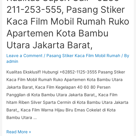
211
211-253-555, Pasang Stiker
253
Kaca Film Mobil Rumah Ruko
555,
Pasang
Apartemen Kota Bambu
Stiker
Utara Jakarta Barat,
Kaca
Film
Leave a Comment
/
Pasang Stiker Kaca Film Mobil Rumah
/ By
Mobil
admin
Rumah
Kualitas Eksklusif! Hubungi +62852-1125-3555 Pasang Stiker
Ruko
Kaca Film Mobil Rumah Ruko Apartemen Kota Bambu Utara
Apartemen
Jakarta Barat, Kaca Film Kegelapan 40 60 80 Persen
Slipi
Panggilan di Kota Bambu Utara Jakarta Barat,, Kaca Film
Jakarta
hitam Riben Silver Sparta Cermin di Kota Bambu Utara Jakarta
Barat
Barat,, Kaca Film Warna Hijau Biru Emas Cokelat di Kota
Bambu Utara …
Kualitas
Read More »