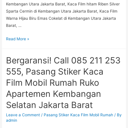
Kembangan Utara Jakarta Barat, Kaca Film hitam Riben Silver
Sparta Cermin di Kembangan Utara Jakarta Barat, Kaca Film
Warna Hijau Biru Emas Cokelat di Kembangan Utara Jakarta
Barat, …
Kualitas
Read More »
Super!
Admin
Bergaransi! Call 085 211 253
+6285
211
555, Pasang Stiker Kaca
253
Film Mobil Rumah Ruko
555,
Pasang
Apartemen Kembangan
Stiker
Selatan Jakarta Barat
Kaca
Film
Leave a Comment
/
Pasang Stiker Kaca Film Mobil Rumah
/ By
Mobil
admin
Rumah