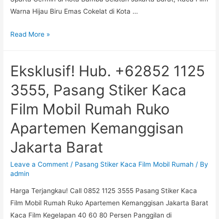
Barat,
Warna Hijau Biru Emas Cokelat di Kota …
Jasa
Read More »
Terpercaya!
Hub.
Eksklusif! Hub. +62852 1125
+6285211253555,
Pasang
3555, Pasang Stiker Kaca
Stiker
Film Mobil Rumah Ruko
Kaca
Film
Apartemen Kemanggisan
Mobil
Jakarta Barat
Rumah
Ruko
Leave a Comment
/
Pasang Stiker Kaca Film Mobil Rumah
/ By
Apartemen
admin
Kota
Harga Terjangkau! Call 0852 1125 3555 Pasang Stiker Kaca
Bambu
Film Mobil Rumah Ruko Apartemen Kemanggisan Jakarta Barat
Selatan
Kaca Film Kegelapan 40 60 80 Persen Panggilan di
Jakarta