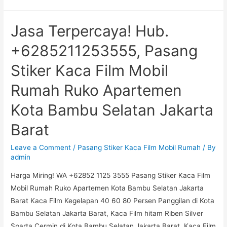
Super!
Call
Jasa Terpercaya! Hub.
+6285-
211-
+6285211253555, Pasang
253-
Stiker Kaca Film Mobil
555,
Pasang
Rumah Ruko Apartemen
Stiker
Kota Bambu Selatan Jakarta
Kaca
Film
Barat
Mobil
Rumah
Leave a Comment
/
Pasang Stiker Kaca Film Mobil Rumah
/ By
Ruko
admin
Apartemen
Harga Miring! WA +62852 1125 3555 Pasang Stiker Kaca Film
Kota
Mobil Rumah Ruko Apartemen Kota Bambu Selatan Jakarta
Bambu
Barat Kaca Film Kegelapan 40 60 80 Persen Panggilan di Kota
Utara
Bambu Selatan Jakarta Barat, Kaca Film hitam Riben Silver
Jakarta
Sparta Cermin di Kota Bambu Selatan Jakarta Barat, Kaca Film