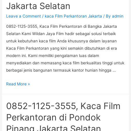
Jakarta Selatan
di
Kuningan
Leave a Comment
/
kaca Film Perkantoran Jakarta
/ By
admin
Barat
0852-1125-3555, Kaca Film Perkantoran di Bangka Jakarta
Jakarta
Selatan Kami Wildan Jaya Film hadir sebagai solusi terbaik
Selatan
untuk kebutuhan kaca film Anda khususnya dalam layanan
Kaca Film Perkantoran yang kini semakin dibutuhkan di era
modern ini. Kami memiliki pengalaman luas dalam
menyediakan dan memasang kaca film berkualitas tinggi untuk
berbagai jenis bangunan termasuk kantor hunian hingga …
0852-
Read More »
1125-
3555,
0852-1125-3555, Kaca Film
Kaca
Film
Perkantoran di Pondok
Perkantoran
Pinang Jakarta Selatan
di