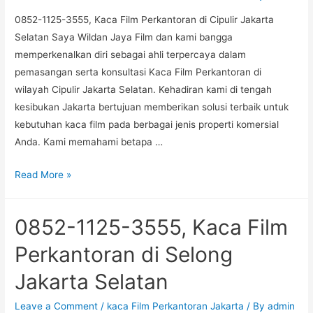
Utara
0852-1125-3555, Kaca Film Perkantoran di Cipulir Jakarta
Jakarta
Selatan Saya Wildan Jaya Film dan kami bangga
Selatan
memperkenalkan diri sebagai ahli terpercaya dalam
pemasangan serta konsultasi Kaca Film Perkantoran di
wilayah Cipulir Jakarta Selatan. Kehadiran kami di tengah
kesibukan Jakarta bertujuan memberikan solusi terbaik untuk
kebutuhan kaca film pada berbagai jenis properti komersial
Anda. Kami memahami betapa …
0852-
Read More »
1125-
3555,
0852-1125-3555, Kaca Film
Kaca
Film
Perkantoran di Selong
Perkantoran
Jakarta Selatan
di
Cipulir
Leave a Comment
/
kaca Film Perkantoran Jakarta
/ By
admin