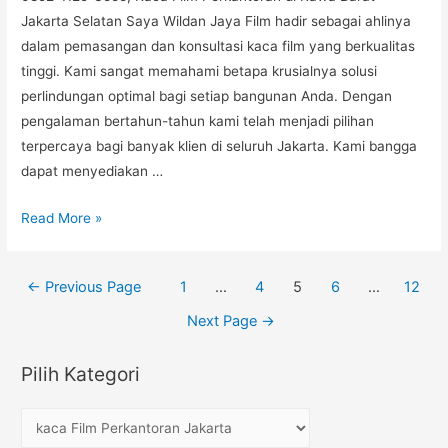
Jakarta Selatan Saya Wildan Jaya Film hadir sebagai ahlinya
dalam pemasangan dan konsultasi kaca film yang berkualitas
tinggi. Kami sangat memahami betapa krusialnya solusi
perlindungan optimal bagi setiap bangunan Anda. Dengan
pengalaman bertahun-tahun kami telah menjadi pilihan
terpercaya bagi banyak klien di seluruh Jakarta. Kami bangga
dapat menyediakan …
0852-
Read More »
1125-
3555,
Posts
←
Previous Page
1
…
4
5
6
…
12
Kaca
navigation
Film
Next Page
→
Perkantoran
di
Pilih Kategori
Rawa
Barat
P
Jakarta
i