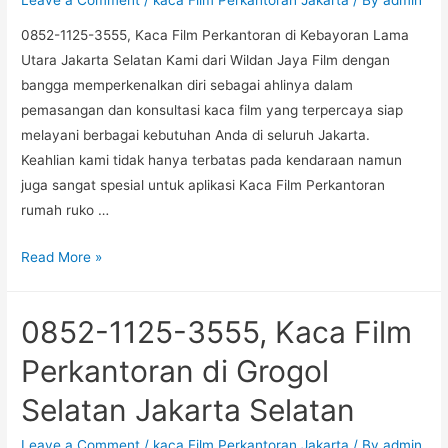
Pinang
0852-1125-3555, Kaca Film Perkantoran di Kebayoran Lama
Jakarta
Utara Jakarta Selatan Kami dari Wildan Jaya Film dengan
Selatan
bangga memperkenalkan diri sebagai ahlinya dalam
pemasangan dan konsultasi kaca film yang terpercaya siap
melayani berbagai kebutuhan Anda di seluruh Jakarta.
Keahlian kami tidak hanya terbatas pada kendaraan namun
juga sangat spesial untuk aplikasi Kaca Film Perkantoran
rumah ruko …
0852-
Read More »
1125-
3555,
0852-1125-3555, Kaca Film
Kaca
Film
Perkantoran di Grogol
Perkantoran
Selatan Jakarta Selatan
di
Kebayoran
Leave a Comment
/
kaca Film Perkantoran Jakarta
/ By
admin