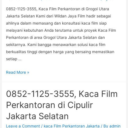
Selatan
0852-1125-3555, Kaca Film Perkantoran di Grogol Utara
Jakarta
Jakarta Selatan Kami dari Wildan Jaya Film hadir sebagai
Selatan
ahlinya dalam memasang dan konsultasi kaca film siap
melayani kebutuhan Anda terutama untuk proyek Kaca Film
Perkantoran di area Grogol Utara Jakarta Selatan dan
sekitarnya. Kami bangga menawarkan solusi kaca film
berkualitas tinggi dengan harga yang bersaing memastikan
setiap …
0852-
Read More »
1125-
3555,
0852-1125-3555, Kaca Film
Kaca
Film
Perkantoran di Cipulir
Perkantoran
Jakarta Selatan
di
Grogol
Leave a Comment
/
kaca Film Perkantoran Jakarta
/ By
admin