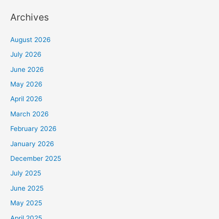
Selatan
l
Archives
i
h
August 2026
K
July 2026
a
June 2026
t
May 2026
e
April 2026
g
March 2026
o
February 2026
r
January 2026
i
December 2025
July 2025
June 2025
May 2025
April 2025