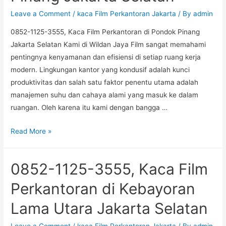
Bangka
Leave a Comment
/
kaca Film Perkantoran Jakarta
/ By
admin
Jakarta
0852-1125-3555, Kaca Film Perkantoran di Pondok Pinang
Selatan
Jakarta Selatan Kami di Wildan Jaya Film sangat memahami
pentingnya kenyamanan dan efisiensi di setiap ruang kerja
modern. Lingkungan kantor yang kondusif adalah kunci
produktivitas dan salah satu faktor penentu utama adalah
manajemen suhu dan cahaya alami yang masuk ke dalam
ruangan. Oleh karena itu kami dengan bangga …
0852-
Read More »
1125-
3555,
0852-1125-3555, Kaca Film
Kaca
Film
Perkantoran di Kebayoran
Perkantoran
Lama Utara Jakarta Selatan
di
Pondok
Leave a Comment
/
kaca Film Perkantoran Jakarta
/ By
admin