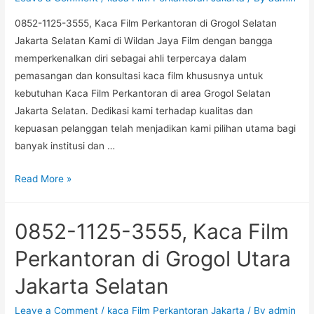
Lama
0852-1125-3555, Kaca Film Perkantoran di Grogol Selatan
Utara
Jakarta Selatan Kami di Wildan Jaya Film dengan bangga
Jakarta
memperkenalkan diri sebagai ahli terpercaya dalam
Selatan
pemasangan dan konsultasi kaca film khususnya untuk
kebutuhan Kaca Film Perkantoran di area Grogol Selatan
Jakarta Selatan. Dedikasi kami terhadap kualitas dan
kepuasan pelanggan telah menjadikan kami pilihan utama bagi
banyak institusi dan …
0852-
Read More »
1125-
3555,
0852-1125-3555, Kaca Film
Kaca
Film
Perkantoran di Grogol Utara
Perkantoran
Jakarta Selatan
di
Grogol
Leave a Comment
/
kaca Film Perkantoran Jakarta
/ By
admin