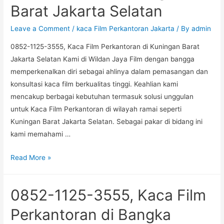
Barat Jakarta Selatan
Leave a Comment
/
kaca Film Perkantoran Jakarta
/ By
admin
0852-1125-3555, Kaca Film Perkantoran di Kuningan Barat
Jakarta Selatan Kami di Wildan Jaya Film dengan bangga
memperkenalkan diri sebagai ahlinya dalam pemasangan dan
konsultasi kaca film berkualitas tinggi. Keahlian kami
mencakup berbagai kebutuhan termasuk solusi unggulan
untuk Kaca Film Perkantoran di wilayah ramai seperti
Kuningan Barat Jakarta Selatan. Sebagai pakar di bidang ini
kami memahami …
0852-
Read More »
1125-
3555,
0852-1125-3555, Kaca Film
Kaca
Film
Perkantoran di Bangka
Perkantoran