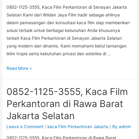
0852-1125-3555, Kaca Film Perkantoran di Senayan Jakarta
Selatan
Selatan Kami dari Wildan Jaya Film hadir sebagai ahlinya
dalam pemasangan dan konsultasi kaca film siap memberikan
solusi terbaik untuk berbagai kebutuhan Anda khususnya
terkait Kaca Film Perkantoran di Senayan Jakarta Selatan
yang modern dan dinamis. Kami memahami betul tantangan
iklim tropis serta kebutuhan privasi dan estetika di …
0852-
Read More »
1125-
3555,
0852-1125-3555, Kaca Film
Kaca
Film
Perkantoran di Rawa Barat
Perkantoran
Jakarta Selatan
di
Senayan
Leave a Comment
/
kaca Film Perkantoran Jakarta
/ By
admin
Jakarta
0852-1125-3555, Kaca Film Perkantoran di Rawa Barat
Selatan