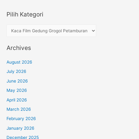
Kaca
Pilih Kategori
Film
Gedung
P
Grogol
i
Petamburan
l
Jakarta
Archives
i
Barat
Terbaik
h
August 2026
K
July 2026
a
June 2026
t
May 2026
e
April 2026
g
March 2026
o
February 2026
r
January 2026
i
December 2025