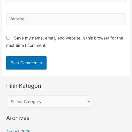
Website
Save my name, email, and website in this browser for the
next time I comment.
Pilih Kategori
P
i
l
Archives
i
h
August 2026