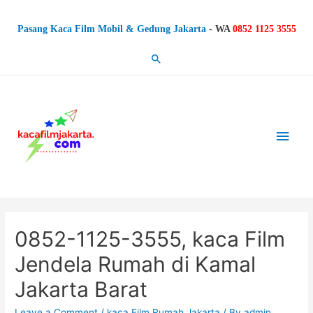
Pasang Kaca Film Mobil & Gedung Jakarta
-
WA
0852 1125 3555
Search
Main
Men
0852-1125-3555, kaca Film
Jendela Rumah di Kamal
Jakarta Barat
Leave a Comment
/
kaca Film Rumah Jakarta
/ By
admin