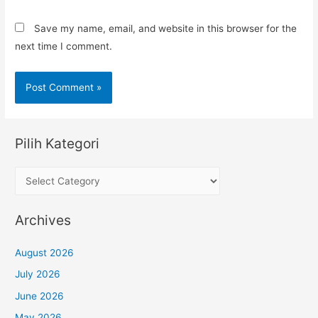
Save my name, email, and website in this browser for the
next time I comment.
Pilih Kategori
P
i
l
Archives
i
h
August 2026
K
July 2026
a
June 2026
t
May 2026