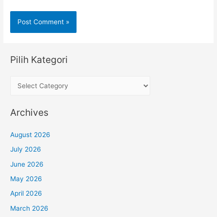
Pilih Kategori
P
i
l
Archives
i
h
August 2026
K
July 2026
a
June 2026
t
May 2026
e
April 2026
g
March 2026
o