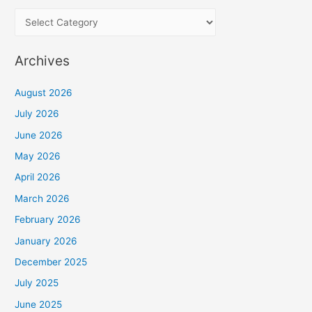
P
i
l
Archives
i
h
August 2026
K
July 2026
a
June 2026
t
May 2026
e
April 2026
g
March 2026
o
February 2026
r
January 2026
i
December 2025
July 2025
June 2025