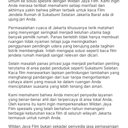
umum ke solusi spesifik dengan Wildan Jaya Film. Kami ingin
Anda merasa terlibat memahami setiap manfaat dan
akhirnya yakin bahwa pilihan terbaik untuk kaca Film
Jendela Rumah di Sukabumi Selatan Jakarta Barat ada di
ujung jari Anda.
Permasalahan cuaca di Jakarta khususnya terik matahari
yang menyengat seringkali menjadi keluhan utama bagi
banyak pemilik rumah. Panas berlebih tidak hanya membuat
ruangan tidak nyaman tetapi juga meningkatkan
penggunaan pendingin udara yang berujung pada tagihan
listrik membengkak. Inilah mengapa solusi seperti kaca film
jendela rumah menjadi sangat relevan dan dicari.
Selain masalah panas privasi juga menjadi perhatian penting
terutama di area padat penduduk seperti Sukabumi Selatan.
Kaca film menawarkan lapisan perlindungan tambahan yang
menghalangi pandangan dari luar tanpa mengorbankan
cahaya alami yang masuk ke dalam ruangan Anda
menciptakan suasana yang lebih tenang dan aman.
Kami memahami bahwa Anda mencari penyedia layanan
yang benar-benar ahli dan terpercaya di area lokal Anda.
Oleh karena itu kami ingin memperkenalkan Wildan Jaya
Film spesialis yang telah bertahun-tahun menangani
berbagai kebutuhan kaca film di seluruh wilayah Jakarta
termasuk untuk rumah Anda.
Wildan Jaya Film bukan sekadar penyedia jasa pemasangan