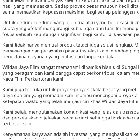
Kami telah melayani banyak klien di seluruh Jakarta dan reputa
hasil yang memuaskan. Setiap proyek besar maupun kecil dita
sama memastikan kepuasan maksimal bagi setiap pelanggan k
Untuk gedung-gedung yang lebih tua atau yang berlokasi di ar
suara yang efektif mengurangi kebisingan dari luar. Ini menci
fokus sebuah keuntungan signifikan bagi kantor di kawasan p
Kami tidak hanya menjual produk tetapi juga solusi lengkap. M
pemasangan dan perawatan pasca-instalasi kami mendampingi
pengalaman layanan yang mulus dan tanpa kendala.
Wildan Jaya Film sangat memahami dinamika bisnis di Sungai 
yang beragam dan kami bangga dapat berkontribusi dalam menc
Kaca Film Perkantoran kami.
Kami juga terbuka untuk proyek-proyek skala besar yang mel
daya dan tim yang memadai kami mampu menangani proyek amb
ketepatan waktu yang telah menjadi ciri khas Wildan Jaya Film
Kami selalu mengutamakan komunikasi yang jelas dan transpar
dan proses akan dijelaskan secara rinci sehingga tidak ada 
terbesar kami.
Kenyamanan karyawan adalah investasi yang menghasilkan keu