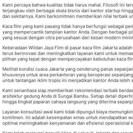
Kami percaya bahwa kualitas tidak harus mahal. Filosofi ini t
terjangkau oleh berbagai skala bisnis dari kantor startup hin
dan sekitarnya. Kami berkomitmen memberikan nilai terbaik un
Kaca film yang kami pasang tidak hanya berfungsi sebagai pe
yang mempercantik tampilan kantor Anda. Dengan berbagai pi
yang sesuai dengan citra perusahaan dari kesan modern minima
Keberadaan Wildan Jaya Film di pasar kaca film Jakarta adal
terus berinovasi dan meningkatkan layanan kami untuk memas
pilihan yang tepat dengan mempercayakan kebutuhan kaca fi
Melihat kondisi cuaca Jakarta yang cenderung panas sepanjan
khususnya untuk area perkantoran yang beroperasi sepanjang ha
untuk tantangan iklim tropis ini menjadikan kantor Anda lebih
Kami senantiasa siap memberikan rekomendasi terbaik berdasa
arsitektur gedung Anda di Sungai Bambu. Setiap detail diperhi
hingga tingkat paparan cahaya langsung yang diterima sepanja
Layanan konsultasi awal kami tidak dipungut biaya memungkin
komitmen. Ini adalah kesempatan emas untuk mendapatkan wa
optimal meningkatkan kenyamanan dan efisiensi operasional k