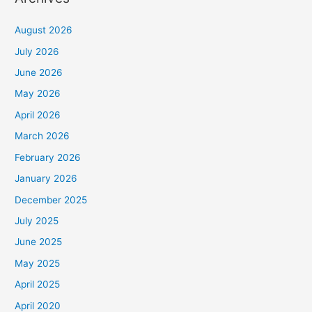
i
h
August 2026
K
July 2026
a
June 2026
t
May 2026
e
April 2026
g
March 2026
o
February 2026
r
January 2026
i
December 2025
July 2025
June 2025
May 2025
April 2025
April 2020