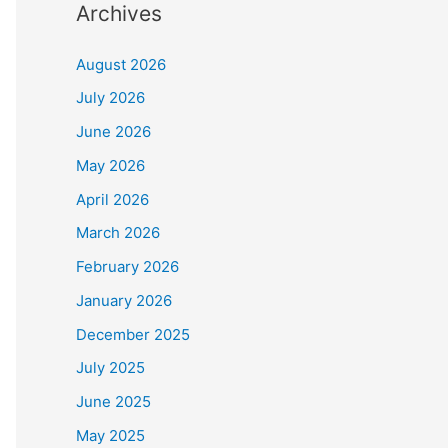
Archives
i
h
August 2026
K
July 2026
a
June 2026
t
e
May 2026
g
April 2026
o
March 2026
r
February 2026
i
January 2026
December 2025
July 2025
June 2025
May 2025