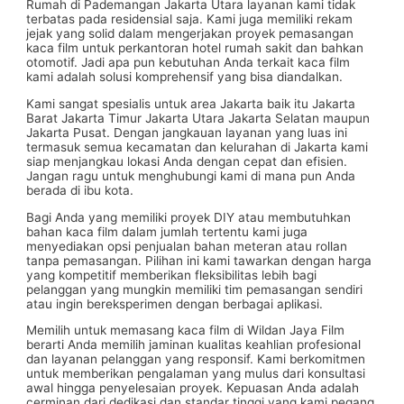
Rumah di Pademangan Jakarta Utara layanan kami tidak
terbatas pada residensial saja. Kami juga memiliki rekam
jejak yang solid dalam mengerjakan proyek pemasangan
kaca film untuk perkantoran hotel rumah sakit dan bahkan
otomotif. Jadi apa pun kebutuhan Anda terkait kaca film
kami adalah solusi komprehensif yang bisa diandalkan.
Kami sangat spesialis untuk area Jakarta baik itu Jakarta
Barat Jakarta Timur Jakarta Utara Jakarta Selatan maupun
Jakarta Pusat. Dengan jangkauan layanan yang luas ini
termasuk semua kecamatan dan kelurahan di Jakarta kami
siap menjangkau lokasi Anda dengan cepat dan efisien.
Jangan ragu untuk menghubungi kami di mana pun Anda
berada di ibu kota.
Bagi Anda yang memiliki proyek DIY atau membutuhkan
bahan kaca film dalam jumlah tertentu kami juga
menyediakan opsi penjualan bahan meteran atau rollan
tanpa pemasangan. Pilihan ini kami tawarkan dengan harga
yang kompetitif memberikan fleksibilitas lebih bagi
pelanggan yang mungkin memiliki tim pemasangan sendiri
atau ingin bereksperimen dengan berbagai aplikasi.
Memilih untuk memasang kaca film di Wildan Jaya Film
berarti Anda memilih jaminan kualitas keahlian profesional
dan layanan pelanggan yang responsif. Kami berkomitmen
untuk memberikan pengalaman yang mulus dari konsultasi
awal hingga penyelesaian proyek. Kepuasan Anda adalah
cerminan dari dedikasi dan standar tinggi yang kami pegang