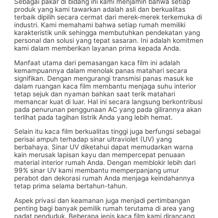
Sebagai pakar di bidang ini kami menjamin bahwa setiap
produk yang kami tawarkan adalah asli dan berkualitas
terbaik dipilih secara cermat dari merek-merek terkemuka di
industri. Kami memahami bahwa setiap rumah memiliki
karakteristik unik sehingga membutuhkan pendekatan yang
personal dan solusi yang tepat sasaran. Ini adalah komitmen
kami dalam memberikan layanan prima kepada Anda.
Manfaat utama dari pemasangan kaca film ini adalah
kemampuannya dalam menolak panas matahari secara
signifikan. Dengan mengurangi transmisi panas masuk ke
dalam ruangan kaca film membantu menjaga suhu interior
tetap sejuk dan nyaman bahkan saat terik matahari
memancar kuat di luar. Hal ini secara langsung berkontribusi
pada penurunan penggunaan AC yang pada gilirannya akan
terlihat pada tagihan listrik Anda yang lebih hemat.
Selain itu kaca film berkualitas tinggi juga berfungsi sebagai
perisai ampuh terhadap sinar ultraviolet (UV) yang
berbahaya. Sinar UV diketahui dapat memudarkan warna
kain merusak lapisan kayu dan mempercepat penuaan
material interior rumah Anda. Dengan memblokir lebih dari
99% sinar UV kami membantu memperpanjang umur
perabot dan dekorasi rumah Anda menjaga keindahannya
tetap prima selama bertahun-tahun.
Aspek privasi dan keamanan juga menjadi pertimbangan
penting bagi banyak pemilik rumah terutama di area yang
padat penduduk. Beberapa jenis kaca film kami dirancang