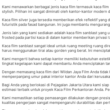
Kami menawarkan berbagai jenis kaca film termasuk kaca film 
stylish. Pilihan ini sangat diminati oleh kantor-kantor modern 
Kaca film silver juga tersedia memberikan efek reflektif yan
futuristik pada fasad bangunan. Ini juga membantu mengurangi vi
Jenis lain yang kami sediakan adalah kaca film sanblast yan
frosted pada partisi kaca di dalam kantor memberikan privas
Kaca film sanblast sangat ideal untuk ruang meeting ruang dir
harus menggunakan tirai atau gorden yang berat. Ini mencipta
Kami mengerti bahwa setiap kantor memiliki kebutuhan estet
tingkat kegelapan kami dapat membantu Anda menciptakan tam
Dengan memasang kaca film dari Wildan Jaya Film Anda tidak
memperpanjang umur pakai interior kantor Anda dari kerusakan
Bagi Anda yang berlokasi di Pejagalan Jakarta Utara kami si
estimasi terbaik untuk proyek Kaca Film Perkantoran Anda. P
Kami memastikan setiap pemasangan dilakukan dengan presisi
kualitas pengerjaan sangat mempengaruhi durabilitas dan perf