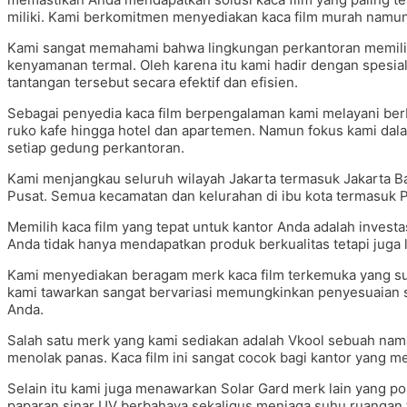
miliki. Kami berkomitmen menyediakan kaca film murah namun 
Kami sangat memahami bahwa lingkungan perkantoran memilik
kenyamanan termal. Oleh karena itu kami hadir dengan spesia
tantangan tersebut secara efektif dan efisien.
Sebagai penyedia kaca film berpengalaman kami melayani berba
ruko kafe hingga hotel dan apartemen. Namun fokus kami dala
setiap gedung perkantoran.
Kami menjangkau seluruh wilayah Jakarta termasuk Jakarta Bar
Pusat. Semua kecamatan dan kelurahan di ibu kota termasuk Pe
Memilih kaca film yang tepat untuk kantor Anda adalah invest
Anda tidak hanya mendapatkan produk berkualitas tetapi juga la
Kami menyediakan beragam merk kaca film terkemuka yang sud
kami tawarkan sangat bervariasi memungkinkan penyesuaian 
Anda.
Salah satu merk yang kami sediakan adalah Vkool sebuah nam
menolak panas. Kaca film ini sangat cocok bagi kantor yang m
Selain itu kami juga menawarkan Solar Gard merk lain yang p
paparan sinar UV berbahaya sekaligus menjaga suhu ruangan te