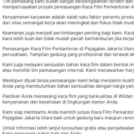
Tim pemasang kami sudah sangat berpengalaman terlatih dan p
mempercayakan proyek pemasangan Kaca Film Perkantoran A
Kenyamanan karyawan adalah salah satu faktor penentu produkt
dari silau semangat kerja akan meningkat dan fokus tidak mud
Keamanan juga menjadi pertimbangan penting bagi kami. Kac
kaca lebih kuat dan tidak mudah pecah berhamburan jika terjad
Pemasangan Kaca Film Perkantoran di Pejagalan Jakarta Utara t
perusahaan. Tampilan gedung yang profesional dan terawat ak
Kami juga melayani penjualan bahan kaca film dalam bentuk m
atau memiliki tim pemasangan internal. Kami menawarkan harg
Meskipun dijual tanpa pemasangan kami tetap menjamin kualitas
Anda yang membutuhkan bahan berkualitas dengan harga yan
Pastikan Anda memasang kaca film yang berkualitas di Wildan
kenyamanan dan kesehatan di lingkungan kantor Anda.
Kami siap membantu Anda memilih solusi Kaca Film Perkantora
Pejagalan Jakarta Utara baik untuk gedung baru maupun renov
Untuk informasi lebih lanjut konsultasi gratis atau penjadwal
Kami menunggu kabar baik dari Anda.