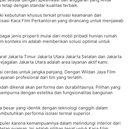
tetap dengan standar kualitas terbaik.
i kebutuhan khusus terkait privasi keamanan dan
lisasi Kaca Film Perkantoran yang dirancang untuk menjawab
gai jenis properti mulai dari mobil pribadi hunian rumah
m konteks ini adalah memberikan solusi optimal untuk
at Jakarta Timur Jakarta Utara Jakarta Selatan dan Jakarta
jagalan Jakarta Utara adalah area layanan aktif kami.
asi cerdas untuk jangka panjang. Dengan Wildan Jaya Film
yanan profesional dari tim yang terlatih.
ah dikenal akan performa dan durabilitasnya. Pilihan yang
sempurna dengan estetika dan fungsionalitas bangunan
a besar yang identik dengan teknologi canggih dalam
embutuhkan performa isolasi termal superior.
opuler karena kemampuannya dalam melindungi interior dari
tap nyaman. Ini adalah pilihan tepat untuk Kaca Film